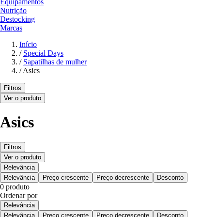
Equipamentos
Nutrição
Destocking
Marcas
Início
/
Special Days
/
Sapatilhas de mulher
/
Asics
Filtros
Ver o produto
Asics
Filtros
Ver o produto
Relevância
Relevância
Preço crescente
Preço decrescente
Desconto
0 produto
Ordenar por
Relevância
Relevância
Preço crescente
Preço decrescente
Desconto