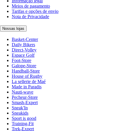
Informação legal
Meios de pagamento
Tarifas e opções de envio
Nota de Privacidade
Nossas lojas
Basket-Center
Daily Bikers
Direct-Volley
Espace Golf
Foot-Store
Galope-Store
Handball-Store
House of Rugby
La sellerie de Maé
Made in Paradis
Nauti-wave
Pecheur-Store
Smash-Expert
Sneak'In
Sneakids
Sport is good
Training-Fit
Trek-Expert