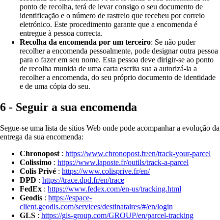
ponto de recolha, terá de levar consigo o seu documento de
identificação e o número de rastreio que recebeu por correio
eletrónico. Este procedimento garante que a encomenda é
entregue à pessoa correcta.
Recolha da encomenda por um terceiro
: Se não puder
recolher a encomenda pessoalmente, pode designar outra pessoa
para o fazer em seu nome. Esta pessoa deve dirigir-se ao ponto
de recolha munida de uma carta escrita sua a autorizá-la a
recolher a encomenda, do seu próprio documento de identidade
e de uma cópia do seu.
6 - Seguir a sua encomenda
Segue-se uma lista de sítios Web onde pode acompanhar a evolução da
entrega da sua encomenda:
Chronopost
:
https://www.chronopost.fr/en/track-your-parcel
Colissimo
:
https://www.laposte.fr/outils/track-a-parcel
Colis Privé
:
https://www.colisprive.fr/en/
DPD
:
https://trace.dpd.fr/en/trace
FedEx
:
https://www.fedex.com/en-us/tracking.html
Geodis
:
https://espace-
client.geodis.com/services/destinataires/#/en/login
GLS
:
https://gls-group.com/GROUP/en/parcel-tracking