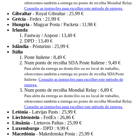
oferecemos também a entrega no ponto de recolha Mondial Relay.
Consulte as instruções para escolher este método de entrega.
Gibraltar
- Royal Gibraltar :
25,99 €
Grécia
- Fedex :
21,99 €
Hungria
- Magyar Posta / Packeta :
11,98 €
Irlanda
Fastway / Anpost :
13,49 €
DPD :
13,49 €
Islândia
- Pósturinn :
25,99 €
Itália
Poste Italiene :
8,49 €
Num ponto de recolha SDA Poste Italiene :
9,49 €
Para além da entrega ao domicílio ou no local de trabalho,
oferecemos também a entrega no ponto de recolha SDA Poste
Italiene.
Consulte as instruções para escolher este método de
entrega.
Num ponto de recolha Mondial Relay :
6,89 €
Para além da entrega ao domicílio ou no local de trabalho,
oferecemos também a entrega no ponto de recolha Mondial Relay.
Consulte as instruções para escolher este método de entrega.
Letónia
- Latvijas Pasts :
25,99 €
Liechtenstein
- FedEx :
26,86 €
Lituânia
- Lietuvos Paštas :
25,99 €
Luxemburgo
- DPD :
9,99 €
Macedónia
- Makedonska Posta :
25,99 €