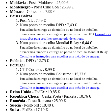
Moldávia
- Posta Moldovei :
25,99 €
Montenegro
- Posta Crne Gon :
25,99 €
Mónaco
- Colissimo :
7,99 €
Países Baixos
Post NL :
7,49 €
Num ponto de recolha DPD :
7,49 €
Para além da entrega ao domicílio ou no local de trabalho,
oferecemos também a entrega no ponto de recolha DPD.
Consulte as
instruções para escolher este método de entrega.
Num ponto de recolha Mondial Relay :
6,44 €
Para além da entrega ao domicílio ou no local de trabalho,
oferecemos também a entrega no ponto de recolha Mondial Relay.
Consulte as instruções para escolher este método de entrega.
Polónia
- DPD :
12,75 €
Portugal
CTT Correios :
8,99 €
Num ponto de recolha Colissimo :
15,27 €
Para além da entrega ao domicílio ou no local de trabalho,
oferecemos também a entrega no ponto de recolha Colissimo.
Consulte as instruções para escolher este método de entrega.
Reino Unido
- FedEx :
19,85 €
República Checa
- Ceská Posta / Packeta :
10,76 €
Roménia
- Posta Romana :
25,99 €
Suécia
- PostNord :
18,48 €
Suíça
- FedEx :
17,19 €