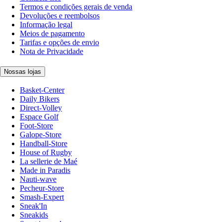
Termos e condições gerais de venda
Devoluções e reembolsos
Informação legal
Meios de pagamento
Tarifas e opções de envio
Nota de Privacidade
Nossas lojas
Basket-Center
Daily Bikers
Direct-Volley
Espace Golf
Foot-Store
Galope-Store
Handball-Store
House of Rugby
La sellerie de Maé
Made in Paradis
Nauti-wave
Pecheur-Store
Smash-Expert
Sneak'In
Sneakids