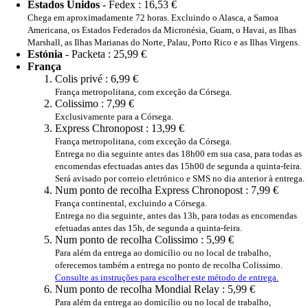
Estados Unidos
- Fedex :
16,53 €
Chega em aproximadamente 72 horas. Excluindo o Alasca, a Samoa
Americana, os Estados Federados da Micronésia, Guam, o Havai, as Ilhas
Marshall, as Ilhas Marianas do Norte, Palau, Porto Rico e as Ilhas Virgens.
Estónia
- Packeta :
25,99 €
França
Colis privé :
6,99 €
França metropolitana, com exceção da Córsega.
Colissimo :
7,99 €
Exclusivamente para a Córsega.
Express Chronopost :
13,99 €
França metropolitana, com exceção da Córsega.
Entrega no dia seguinte antes das 18h00 em sua casa, para todas as
encomendas efectuadas antes das 15h00 de segunda a quinta-feira.
Será avisado por correio eletrónico e SMS no dia anterior à entrega.
Num ponto de recolha Express Chronopost :
7,99 €
França continental, excluindo a Córsega.
Entrega no dia seguinte, antes das 13h, para todas as encomendas
efetuadas antes das 15h, de segunda a quinta-feira.
Num ponto de recolha Colissimo :
5,99 €
Para além da entrega ao domicílio ou no local de trabalho,
oferecemos também a entrega no ponto de recolha Colissimo.
Consulte as instruções para escolher este método de entrega.
Num ponto de recolha Mondial Relay :
5,99 €
Para além da entrega ao domicílio ou no local de trabalho,