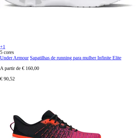
+1
5 cores
Under Armour
Sapatilhas de running para mulher Infinite Elite
A partir de
€ 160,00
€ 90,52