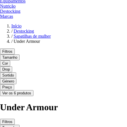
Equipamentos
Nutrição
Destocking
Marcas
Início
/
Destocking
/
Sapatilhas de mulher
/
Under Armour
Filtros
Tamanho
Cor
Drop
Sortido
Género
Preço
Ver os 6 produtos
Under Armour
Filtros