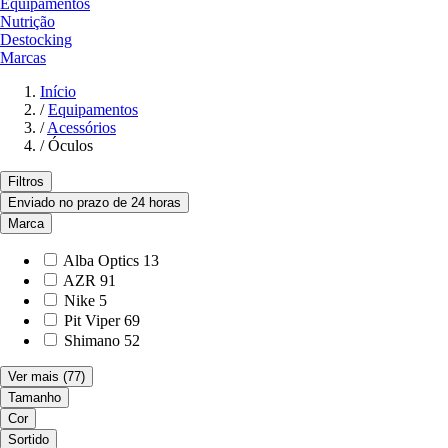
Equipamentos
Nutrição
Destocking
Marcas
Início
/
Equipamentos
/
Acessórios
/
Óculos
Filtros
Enviado no prazo de 24 horas
Marca
Alba Optics
13
AZR
91
Nike
5
Pit Viper
69
Shimano
52
Ver mais
(77)
Tamanho
Cor
Sortido