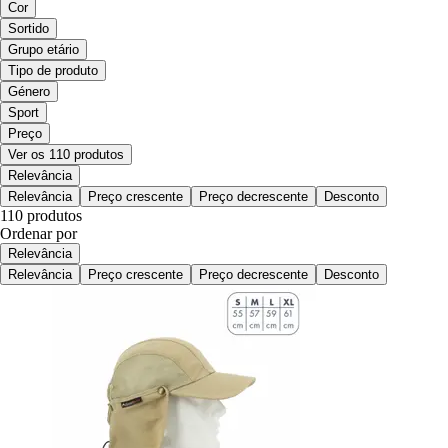
Cor
Sortido
Grupo etário
Tipo de produto
Género
Sport
Preço
Ver os 110 produtos
Relevância
Relevância
Preço crescente
Preço decrescente
Desconto
110 produtos
Ordenar por
Relevância
Relevância
Preço crescente
Preço decrescente
Desconto