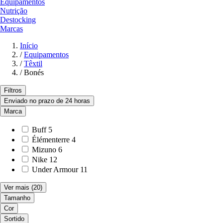
Equipamentos
Nutrição
Destocking
Marcas
Início
/
Equipamentos
/
Têxtil
/
Bonés
Filtros
Enviado no prazo de 24 horas
Marca
Buff
5
Élémenterre
4
Mizuno
6
Nike
12
Under Armour
11
Ver mais
(20)
Tamanho
Cor
Sortido