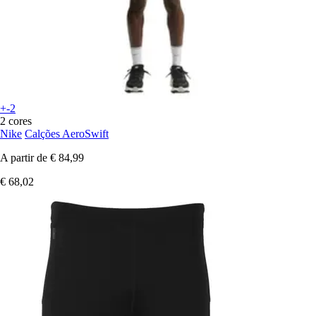
+-2
2 cores
Nike
Calções AeroSwift
A partir de
€ 84,99
€ 68,02