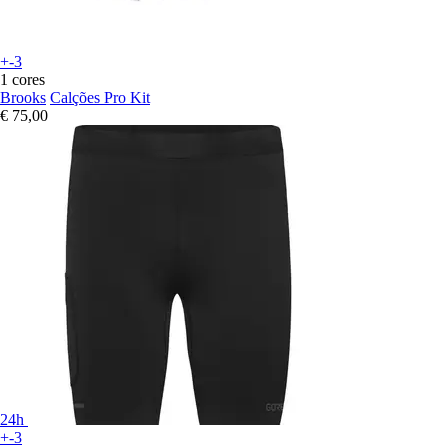
+-3
1 cores
Brooks
Calções Pro Kit
€ 75,00
24h
+-3