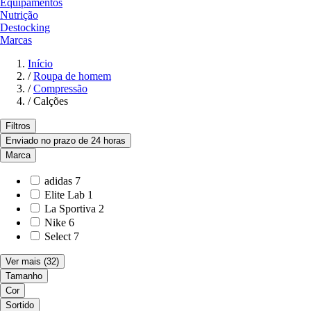
Equipamentos
Nutrição
Destocking
Marcas
Início
/
Roupa de homem
/
Compressão
/
Calções
Filtros
Enviado no prazo de 24 horas
Marca
adidas
7
Elite Lab
1
La Sportiva
2
Nike
6
Select
7
Ver mais
(32)
Tamanho
Cor
Sortido