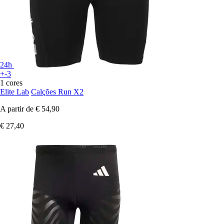
24h
+-3
1 cores
Elite Lab
Calções Run X2
A partir de
€ 54,90
€ 27,40