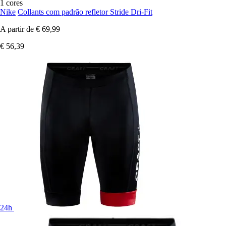
1 cores
Nike
Collants com padrão refletor Stride Dri-Fit
A partir de
€ 69,99
€ 56,39
24h