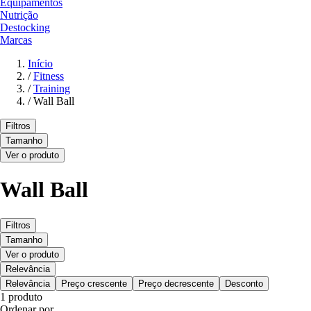
Equipamentos
Nutrição
Destocking
Marcas
Início
/
Fitness
/
Training
/
Wall Ball
Filtros
Tamanho
Ver o produto
Wall Ball
Filtros
Tamanho
Ver o produto
Relevância
Relevância
Preço crescente
Preço decrescente
Desconto
1 produto
Ordenar por