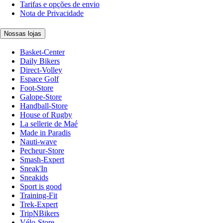
Tarifas e opções de envio
Nota de Privacidade
Nossas lojas
Basket-Center
Daily Bikers
Direct-Volley
Espace Golf
Foot-Store
Galope-Store
Handball-Store
House of Rugby
La sellerie de Maé
Made in Paradis
Nauti-wave
Pecheur-Store
Smash-Expert
Sneak'In
Sneakids
Sport is good
Training-Fit
Trek-Expert
TripNBikers
Vélo-Store