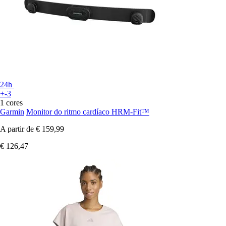
24h
+-3
1 cores
Garmin
Monitor do ritmo cardíaco HRM-Fit™
A partir de
€ 159,99
€ 126,47