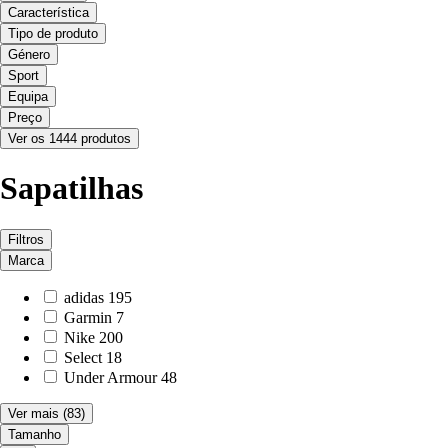
Característica
Tipo de produto
Género
Sport
Equipa
Preço
Ver os 1444 produtos
Sapatilhas
Filtros
Marca
adidas
195
Garmin
7
Nike
200
Select
18
Under Armour
48
Ver mais
(83)
Tamanho