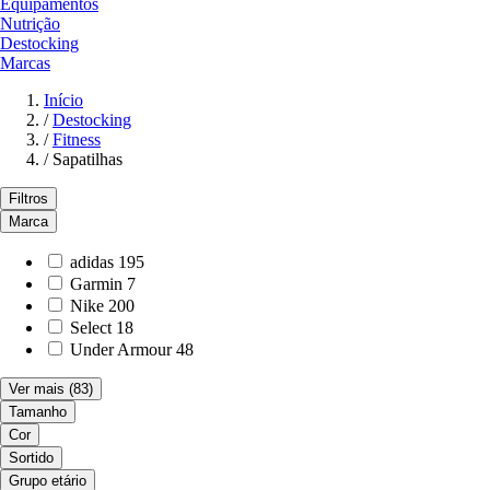
Equipamentos
Nutrição
Destocking
Marcas
Início
/
Destocking
/
Fitness
/
Sapatilhas
Filtros
Marca
adidas
195
Garmin
7
Nike
200
Select
18
Under Armour
48
Ver mais
(83)
Tamanho
Cor
Sortido
Grupo etário