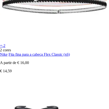
+-2
2 cores
Nike
Fita fina para a cabeça Flex Classic (x6)
A partir de
€ 16,00
€ 14,59