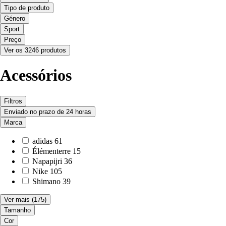
Tipo de produto
Género
Sport
Preço
Ver os 3246 produtos
Acessórios
Filtros
Enviado no prazo de 24 horas
Marca
adidas
61
Élémenterre
15
Napapijri
36
Nike
105
Shimano
39
Ver mais
(175)
Tamanho
Cor