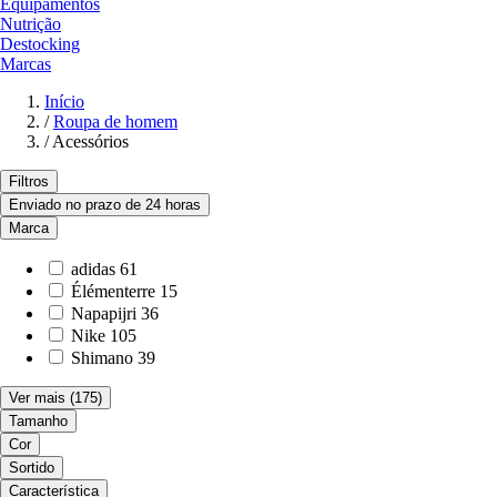
Equipamentos
Nutrição
Destocking
Marcas
Início
/
Roupa de homem
/
Acessórios
Filtros
Enviado no prazo de 24 horas
Marca
adidas
61
Élémenterre
15
Napapijri
36
Nike
105
Shimano
39
Ver mais
(175)
Tamanho
Cor
Sortido
Característica