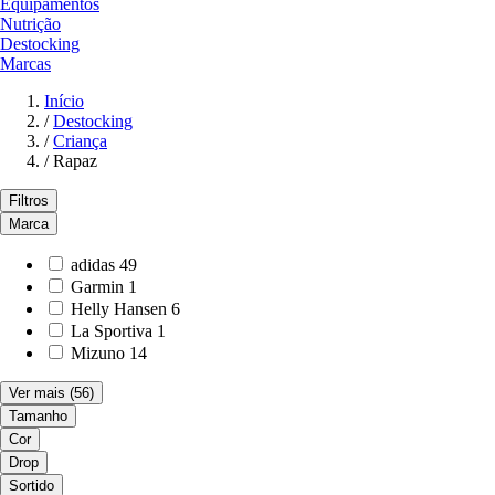
Equipamentos
Nutrição
Destocking
Marcas
Início
/
Destocking
/
Criança
/
Rapaz
Filtros
Marca
adidas
49
Garmin
1
Helly Hansen
6
La Sportiva
1
Mizuno
14
Ver mais
(56)
Tamanho
Cor
Drop
Sortido