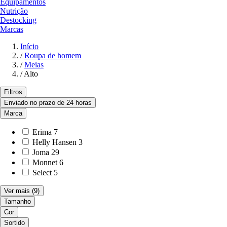
Equipamentos
Nutrição
Destocking
Marcas
Início
/
Roupa de homem
/
Meias
/
Alto
Filtros
Enviado no prazo de 24 horas
Marca
Erima
7
Helly Hansen
3
Joma
29
Monnet
6
Select
5
Ver mais
(9)
Tamanho
Cor
Sortido