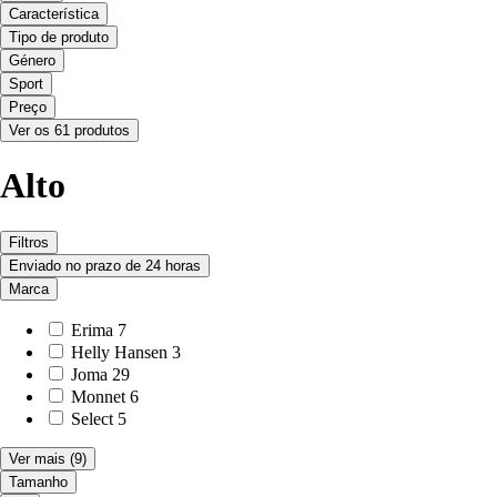
Característica
Tipo de produto
Género
Sport
Preço
Ver os 61 produtos
Alto
Filtros
Enviado no prazo de 24 horas
Marca
Erima
7
Helly Hansen
3
Joma
29
Monnet
6
Select
5
Ver mais
(9)
Tamanho