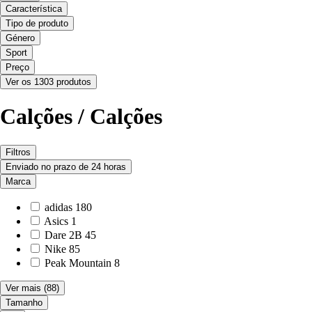
Característica
Tipo de produto
Género
Sport
Preço
Ver os 1303 produtos
Calções / Calções
Filtros
Enviado no prazo de 24 horas
Marca
adidas
180
Asics
1
Dare 2B
45
Nike
85
Peak Mountain
8
Ver mais
(88)
Tamanho