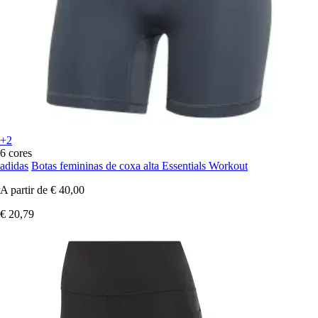
+2
6 cores
adidas
Botas femininas de coxa alta Essentials Workout
A partir de
€ 40,00
€ 20,79