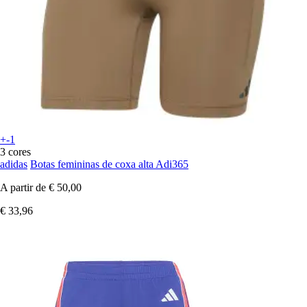
+-1
3 cores
adidas
Botas femininas de coxa alta Adi365
A partir de
€ 50,00
€ 33,96