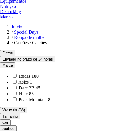
Equipamentos
Nutrição
Destocking
Marcas
Início
/
Special Days
/
Roupa de mulher
/
Calções / Calções
Filtros
Enviado no prazo de 24 horas
Marca
adidas
180
Asics
1
Dare 2B
45
Nike
85
Peak Mountain
8
Ver mais
(88)
Tamanho
Cor
Sortido