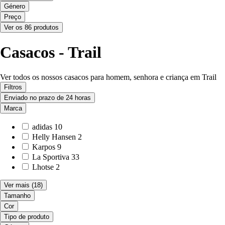
Género
Preço
Ver os 86 produtos
Casacos - Trail
Ver todos os nossos casacos para homem, senhora e criança em Trail
Filtros
Enviado no prazo de 24 horas
Marca
adidas
10
Helly Hansen
2
Karpos
9
La Sportiva
33
Lhotse
2
Ver mais
(18)
Tamanho
Cor
Tipo de produto