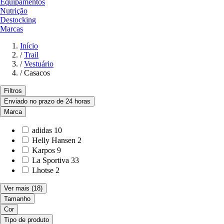
Equipamentos
Nutrição
Destocking
Marcas
Início
/
Trail
/
Vestuário
/
Casacos
Filtros
Enviado no prazo de 24 horas
Marca
adidas
10
Helly Hansen
2
Karpos
9
La Sportiva
33
Lhotse
2
Ver mais
(18)
Tamanho
Cor
Tipo de produto