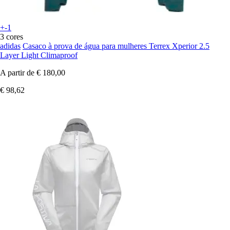
+-1
3 cores
adidas
Casaco à prova de água para mulheres Terrex Xperior 2.5
Layer Light Climaproof
A partir de
€ 180,00
€ 98,62