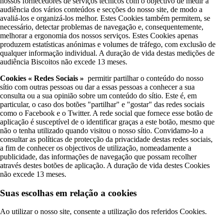
nossos fornecedores de serviços técnicos com o objectivo de medir a
audiência dos vários conteúdos e secções do nosso site, de modo a
avaliá-los e organizá-los melhor. Estes Cookies também permitem, se
necessário, detectar problemas de navegação e, consequentemente,
melhorar a ergonomia dos nossos serviços. Estes Cookies apenas
produzem estatísticas anónimas e volumes de tráfego, com exclusão de
qualquer informação individual. A duração de vida destas medições de
audiência Biscoitos não excede 13 meses.
Cookies « Redes Sociais »
permitir partilhar o conteúdo do nosso
sítio com outras pessoas ou dar a essas pessoas a conhecer a sua
consulta ou a sua opinião sobre um conteúdo do sítio. Este é, em
particular, o caso dos botões "partilhar" e "gostar" das redes sociais
como o Facebook e o Twitter. A rede social que fornece esse botão de
aplicação é susceptível de o identificar graças a este botão, mesmo que
não o tenha utilizado quando visitou o nosso sítio. Convidamo-lo a
consultar as políticas de protecção da privacidade destas redes sociais,
a fim de conhecer os objectivos de utilização, nomeadamente a
publicidade, das informações de navegação que possam recolher
através destes botões de aplicação. A duração de vida destes Cookies
não excede 13 meses.
Suas escolhas em relação a cookies
Ao utilizar o nosso site, consente a utilização dos referidos Cookies.