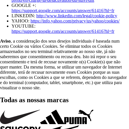
prend-en-charge-la-desactivation-du-suivi-dnt
GOOGLE +:
https://support.google.com/accounts/answer/61416?hl=fr
LINKEDIN:
http://www.linkedin.com/legal/cookie-policy
YAHOO:
https://info.yahoo.com/privacy/us/yahoo/cookies/
YOUTUBE:
https://support.google.com/accounts/answer/61416?hl=fr
Aviso
, a consideração dos seus desejos individuais é baseada num
certo Cookie ou vários Cookies. Se eliminar todos os Cookies
armazenados no seu terminal relativamente ao nosso site, já não
saberemos que consentimento ou recusa deu. Isto irá repor o seu
consentimento e terá de recusar novamente o(s) Cookie(s) que não
quer manter. Da mesma forma, se utilizar um navegador de Internet
diferente, terá de recusar novamente esses Cookies porque as suas
escolhas, como os Cookies a que se referem, dependem do navegador
e do terminal (computador, tablet, smartphone, etc.) que utiliza para
visualizar o nosso site.
Todas as nossas marcas