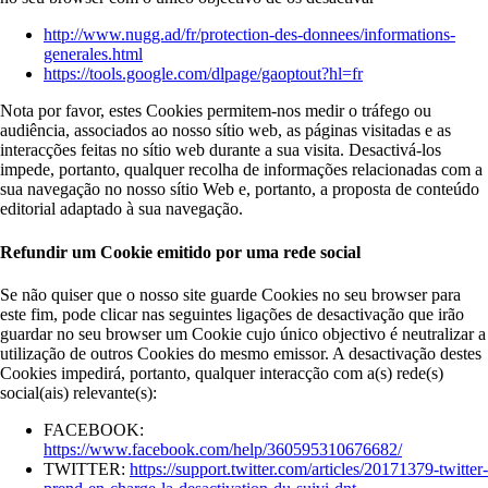
http://www.nugg.ad/fr/protection-des-donnees/informations-
generales.html
https://tools.google.com/dlpage/gaoptout?hl=fr
Nota por favor, estes Cookies permitem-nos medir o tráfego ou
audiência, associados ao nosso sítio web, as páginas visitadas e as
interacções feitas no sítio web durante a sua visita. Desactivá-los
impede, portanto, qualquer recolha de informações relacionadas com a
sua navegação no nosso sítio Web e, portanto, a proposta de conteúdo
editorial adaptado à sua navegação.
Refundir um Cookie emitido por uma rede social
Se não quiser que o nosso site guarde Cookies no seu browser para
este fim, pode clicar nas seguintes ligações de desactivação que irão
guardar no seu browser um Cookie cujo único objectivo é neutralizar a
utilização de outros Cookies do mesmo emissor. A desactivação destes
Cookies impedirá, portanto, qualquer interacção com a(s) rede(s)
social(ais) relevante(s):
FACEBOOK:
https://www.facebook.com/help/360595310676682/
TWITTER:
https://support.twitter.com/articles/20171379-twitter-