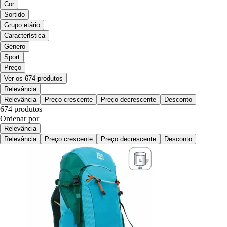
Cor
Sortido
Grupo etário
Característica
Género
Sport
Preço
Ver os 674 produtos
Relevância
Relevância
Preço crescente
Preço decrescente
Desconto
674 produtos
Ordenar por
Relevância
Relevância
Preço crescente
Preço decrescente
Desconto