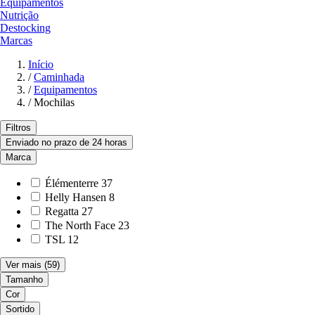
Equipamentos
Nutrição
Destocking
Marcas
Início
/
Caminhada
/
Equipamentos
/
Mochilas
Filtros
Enviado no prazo de 24 horas
Marca
Élémenterre
37
Helly Hansen
8
Regatta
27
The North Face
23
TSL
12
Ver mais
(59)
Tamanho
Cor
Sortido