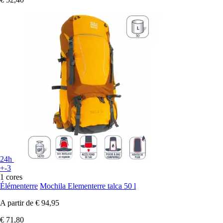
24h
+-3
1 cores
Élémenterre
Mochila Elementerre talca 50 l
A partir de
€ 94,95
€ 71,80