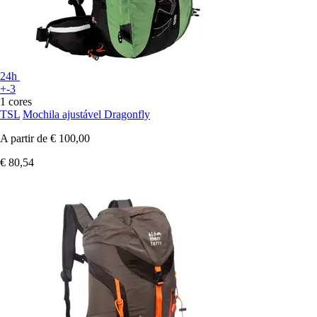
24h
+-3
1 cores
TSL
Mochila ajustável Dragonfly
A partir de
€ 100,00
€ 80,54