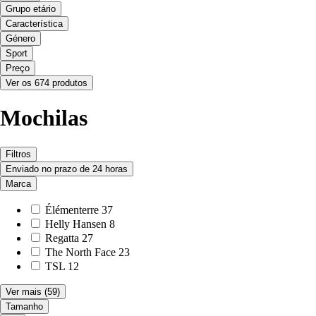
Grupo etário
Característica
Género
Sport
Preço
Ver os 674 produtos
Mochilas
Filtros
Enviado no prazo de 24 horas
Marca
Élémenterre
37
Helly Hansen
8
Regatta
27
The North Face
23
TSL
12
Ver mais
(59)
Tamanho