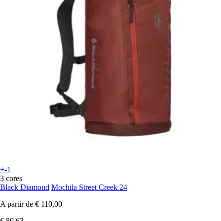
+-1
3 cores
Black Diamond
Mochila Street Creek 24
A partir de
€ 110,00
€ 89,63