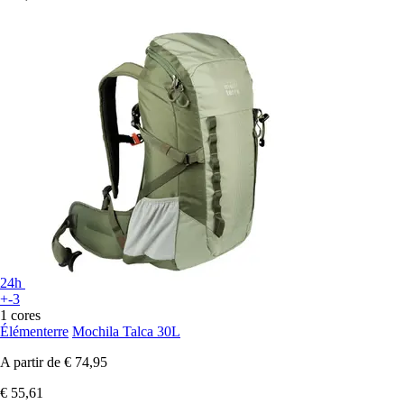
24h
+-3
1 cores
Élémenterre
Mochila Talca 30L
A partir de
€ 74,95
€ 55,61