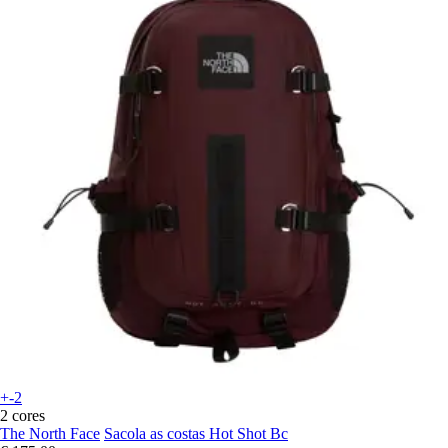
+-2
2 cores
The North Face
Sacola as costas Hot Shot Bc