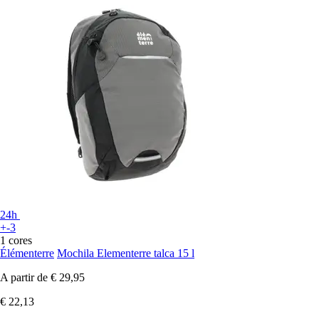
24h
+-3
1 cores
Élémenterre
Mochila Elementerre talca 15 l
A partir de
€ 29,95
€ 22,13