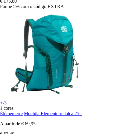
€ 175,00
Poupe 5%
com o código
EXTRA
+-3
1 cores
Élémenterre
Mochila Elementerre talca 25 l
A partir de
€ 69,95
€ 52,40