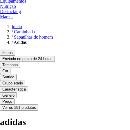
Equipamentos
Nutrição
Destocking
Marcas
Início
/
Caminhada
/
Sapatilhas de homem
/
Adidas
Filtros
Enviado no prazo de 24 horas
Tamanho
Cor
Sortido
Grupo etário
Característica
Género
Preço
Ver os 391 produtos
adidas