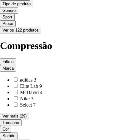
Tipo de produto
Género
Sport
Preço
Ver os 122 produtos
Compressão
Filtros
Marca
adidas
3
Elite Lab
9
McDavid
4
Nike
3
Select
7
Ver mais
(29)
Tamanho
Cor
Sortido