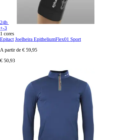
24h
+-3
1 cores
Epitact
Joelheira EpitheliumFlex01 Sport
A partir de
€ 59,95
€ 50,93