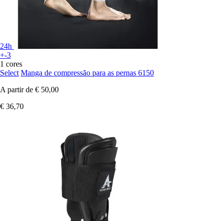
24h
+-3
1 cores
Select
Manga de compressão para as pernas 6150
A partir de
€ 50,00
€ 36,70