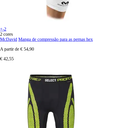
+-2
2 cores
McDavid
Manga de compressão para as pernas hex
A partir de
€ 54,90
€ 42,55