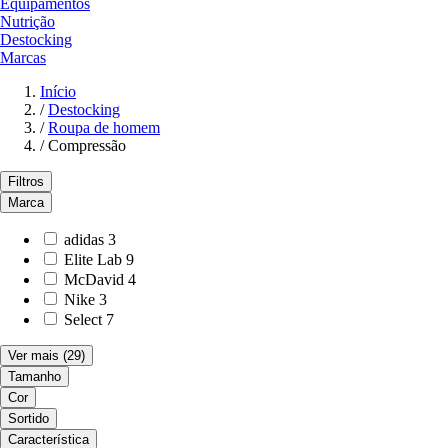
Equipamentos
Nutrição
Destocking
Marcas
Início
/
Destocking
/
Roupa de homem
/
Compressão
Filtros
Marca
adidas
3
Elite Lab
9
McDavid
4
Nike
3
Select
7
Ver mais
(29)
Tamanho
Cor
Sortido
Característica