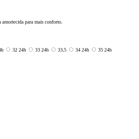
 amortecida para mais conforto.
4h
32
24h
33
24h
33,5
34
24h
35
24h