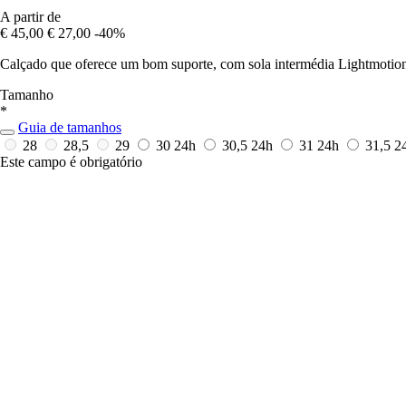
A partir de
€ 45,00
€ 27,00
-40%
Calçado que oferece um bom suporte, com sola intermédia Lightmotion
Tamanho
*
Guia de tamanhos
28
28,5
29
30
24h
30,5
24h
31
24h
31,5
2
Este campo é obrigatório