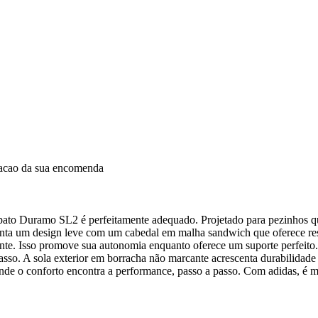
dacao da sua encomenda
sapato Duramo SL2 é perfeitamente adequado. Projetado para pezinhos q
ta um design leve com um cabedal em malha sandwich que oferece respir
ente. Isso promove sua autonomia enquanto oferece um suporte perfeito
so. A sola exterior em borracha não marcante acrescenta durabilidade 
nde o conforto encontra a performance, passo a passo. Com adidas, é 