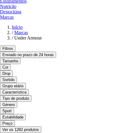
Equipamentos
Nutrição
Destocking
Marcas
Início
/
Marcas
/
Under Armour
Filtros
Enviado no prazo de 24 horas
Tamanho
Cor
Drop
Sortido
Grupo etário
Característica
Tipo de produto
Género
Sport
Estabilidade
Preço
Ver os 1282 produtos