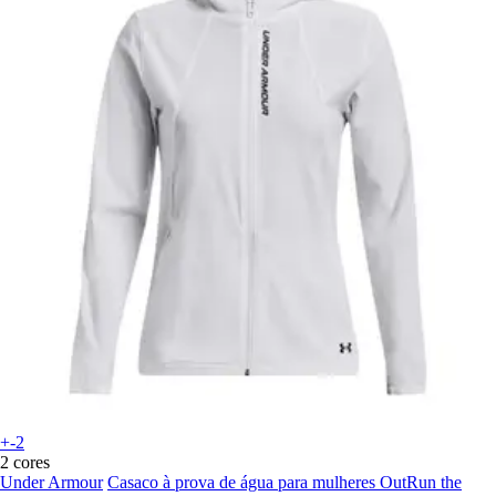
+-2
2 cores
Under Armour
Casaco à prova de água para mulheres OutRun the