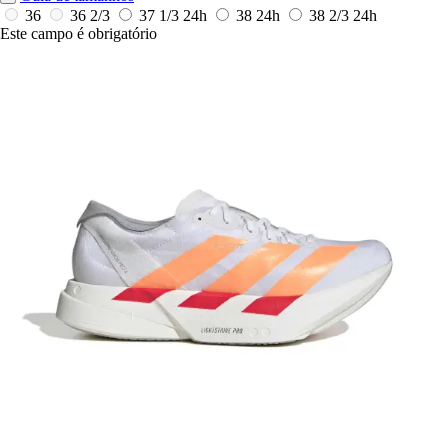
36
36 2/3
37 1/3
24h
38
24h
38 2/3
24h
Este campo é obrigatório