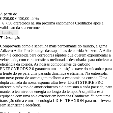
A partir de
€ 250,00
€ 150,00
-40%
+€ 7,50
oferecidos na sua proxima encomenda
Creditados apos a
validacao da sua encomenda
Loading...
Descrição
Comprovada como a sapatilha mais performante do mundo, a gama
Adizero Adios Pro é o auge das sapatilhas de corrida Adizero. A Adios
Pro 4 é concebida para corredores rápidos que querem experimentar a
velocidade, com características melhoradas desenhadas para otimizar a
eficiência da corrida. As nossas componentes de carbono
ENERGYRODS 2.0 garantem uma transição suave do calcanhar para
a frente do pé para uma passada dinâmica e eficiente. Na entressola,
um novo ponto de ancoragem melhora a economia na corrida. Uma
dupla camada da nossa espuma ultra-leve, LIGHTSTRIKE PRO,
oferece o máximo de amortecimento e dinamismo a cada passada, para
manter o teu nível de energia ao longo do tempo. A sapatilha está
equipada com uma sola exterior em borracha Continental™ para uma
transição ótima e uma tecnologia LIGHTTRAXION para mais leveza
sem sacrificar a aderência.