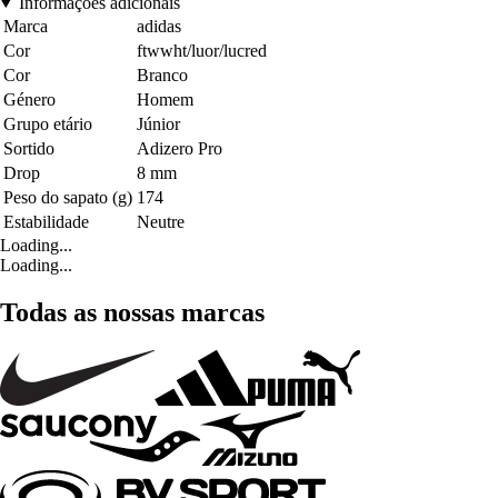
Informações adicionais
Marca
adidas
Cor
ftwwht/luor/lucred
Cor
Branco
Género
Homem
Grupo etário
Júnior
Sortido
Adizero Pro
Drop
8 mm
Peso do sapato (g)
174
Estabilidade
Neutre
Loading...
Loading...
Todas as nossas marcas