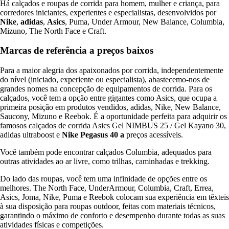
Há calçados e roupas de corrida para homem, mulher e criança, para
corredores iniciantes, experientes e especialistas, desenvolvidos por
Nike
,
adidas
,
Asics
, Puma, Under Armour, New Balance, Columbia,
Mizuno, The North Face e Craft.
Marcas de referência a preços baixos
Para a maior alegria dos apaixonados por corrida, independentemente
do nível (iniciado, experiente ou especialista), abastecemo-nos de
grandes nomes na concepção de equipamentos de corrida. Para os
calçados, você tem a opção entre gigantes como Asics, que ocupa a
primeira posição em produtos vendidos, adidas, Nike, New Balance,
Saucony, Mizuno e Reebok. É a oportunidade perfeita para adquirir os
famosos calçados de corrida Asics Gel NIMBUS 25 / Gel Kayano 30,
adidas ultraboost e
Nike Pegasus 40 a
preços acessíveis.
Você também pode encontrar calçados Columbia, adequados para
outras atividades ao ar livre, como trilhas, caminhadas e trekking.
Do lado das roupas, você tem uma infinidade de opções entre os
melhores. The North Face, UnderArmour, Columbia, Craft, Errea,
Asics, Joma, Nike, Puma e Reebok colocam sua experiência em têxteis
à sua disposição para roupas outdoor, feitas com materiais técnicos,
garantindo o máximo de conforto e desempenho durante todas as suas
atividades físicas e competições.