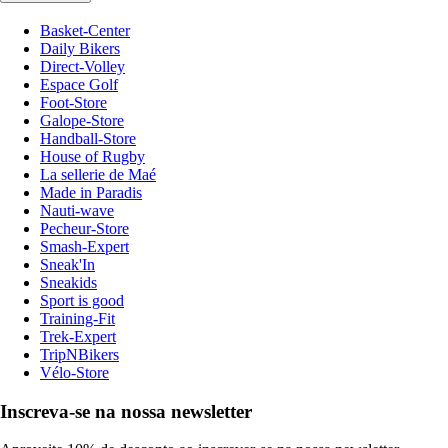
Basket-Center
Daily Bikers
Direct-Volley
Espace Golf
Foot-Store
Galope-Store
Handball-Store
House of Rugby
La sellerie de Maé
Made in Paradis
Nauti-wave
Pecheur-Store
Smash-Expert
Sneak'In
Sneakids
Sport is good
Training-Fit
Trek-Expert
TripNBikers
Vélo-Store
Inscreva-se na nossa newsletter