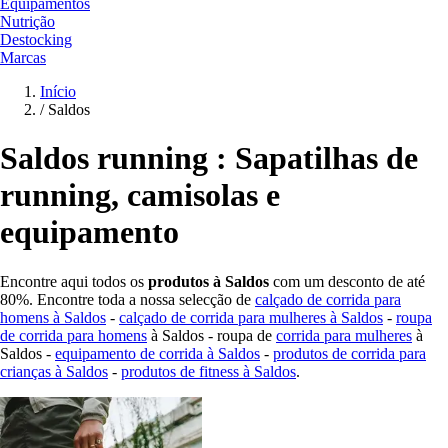
Equipamentos
Nutrição
Destocking
Marcas
Início
/
Saldos
Saldos running : Sapatilhas de
running, camisolas e
equipamento
Encontre aqui todos os
produtos à Saldos
com um desconto de até
80%. Encontre toda a nossa selecção de
calçado de corrida para
homens à Saldos
-
calçado de corrida para mulheres à Saldos
-
roupa
de corrida para homens
à Saldos - roupa de
corrida para mulheres
à
Saldos -
equipamento de corrida à Saldos
-
produtos de corrida para
crianças à Saldos
-
produtos de fitness à Saldos
.