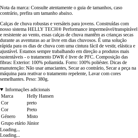
Nota da marca: Consulte atentamente o guia de tamanhos, caso
contrário, prefira um tamanho abaixo.
Calças de chuva robustas e versáteis para jovens. Construídas com
nosso sistema HELLY TECH® Performance impermeável/transpirável
e resistente ao vento, essas calças de chuva mantêm as crianças secas
durante as aventuras ao ar livre em dias chuvosos. É uma solução
rápida para os dias de chuva com uma cintura fácil de vestir, elástica e
ajustável. Estamos sempre trabalhando em direção a produtos mais
sustentáveis - o tratamento DWR é livre de PFC. Composição das
fibras: Exterior: 100% poliamida. Forro: 100% poliéster. Dicas de
manutenção: Não usar amaciantes, Secar ao contrário, Secar a peça na
máquina para reativar o tratamento repelente, Lavar com cores
semelhantes. Peso: 380g.
Informações adicionais
Marca
Helly Hansen
Cor
preto
Cor
Preto
Género
Misto
Grupo etário
Júnior
Loading...
Loading...