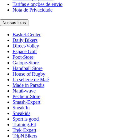
Tarifas e opções de envio
Nota de Privacidade
Nossas lojas
Basket-Center
Daily Bikers
Direct-Volley
Espace Golf
Foot-Store
Galope-Store
Handball-Store
House of Rugby
La sellerie de Maé
Made in Paradis
Nauti-wave
Pecheur-Store
Smash-Expert
Sneak'In
Sneakids
Sport is good
Training-Fit
Trek-Expert
TripNBikers