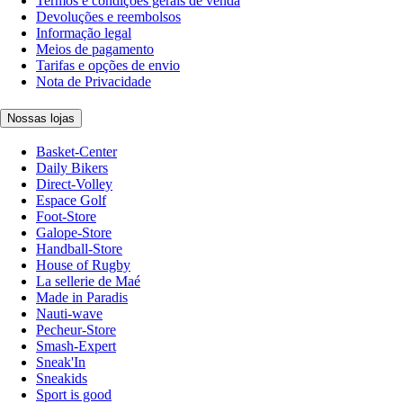
Termos e condições gerais de venda
Devoluções e reembolsos
Informação legal
Meios de pagamento
Tarifas e opções de envio
Nota de Privacidade
Nossas lojas
Basket-Center
Daily Bikers
Direct-Volley
Espace Golf
Foot-Store
Galope-Store
Handball-Store
House of Rugby
La sellerie de Maé
Made in Paradis
Nauti-wave
Pecheur-Store
Smash-Expert
Sneak'In
Sneakids
Sport is good