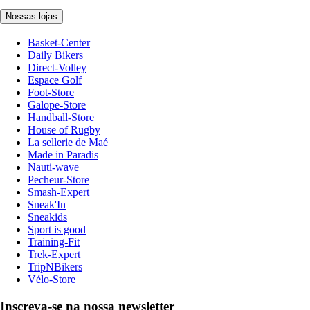
Nossas lojas
Basket-Center
Daily Bikers
Direct-Volley
Espace Golf
Foot-Store
Galope-Store
Handball-Store
House of Rugby
La sellerie de Maé
Made in Paradis
Nauti-wave
Pecheur-Store
Smash-Expert
Sneak'In
Sneakids
Sport is good
Training-Fit
Trek-Expert
TripNBikers
Vélo-Store
Inscreva-se na nossa newsletter