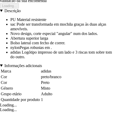
validacao da sua encomenda
Loading...
Descrição
PU Material resistente
sac Pode ser transformada em mochila graças às duas alças
amovíveis.
Novo design, corte especial "angular" num dos lados.
Abertura superior larga
Bolso lateral com fecho de correr.
nylonPegas robustas em .
adidas Logótipo impresso de um lado e 3 riscas tom sobre tom
do outro.
Informações adicionais
Marca
adidas
Cor
preto/branco
Cor
Preto
Género
Misto
Grupo etário
Adulto
Quantidade por produto
1
Loading...
Loading...