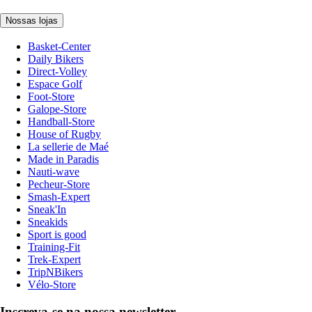
Nossas lojas
Basket-Center
Daily Bikers
Direct-Volley
Espace Golf
Foot-Store
Galope-Store
Handball-Store
House of Rugby
La sellerie de Maé
Made in Paradis
Nauti-wave
Pecheur-Store
Smash-Expert
Sneak'In
Sneakids
Sport is good
Training-Fit
Trek-Expert
TripNBikers
Vélo-Store
Inscreva-se na nossa newsletter