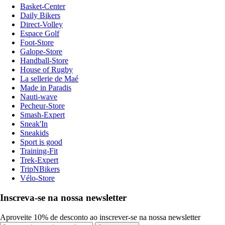
Basket-Center
Daily Bikers
Direct-Volley
Espace Golf
Foot-Store
Galope-Store
Handball-Store
House of Rugby
La sellerie de Maé
Made in Paradis
Nauti-wave
Pecheur-Store
Smash-Expert
Sneak'In
Sneakids
Sport is good
Training-Fit
Trek-Expert
TripNBikers
Vélo-Store
Inscreva-se na nossa newsletter
Aproveite 10% de desconto ao inscrever-se na nossa newsletter