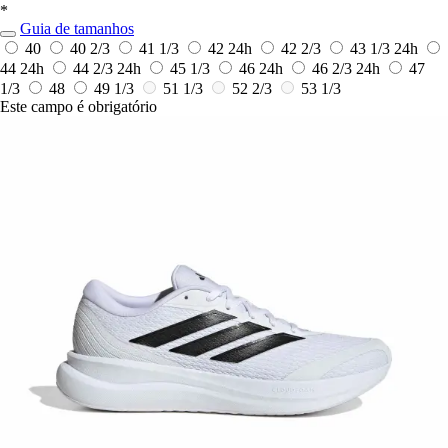
*
Guia de tamanhos
40
40 2/3
41 1/3
42
24h
42 2/3
43 1/3
24h
44
24h
44 2/3
24h
45 1/3
46
24h
46 2/3
24h
47
1/3
48
49 1/3
51 1/3
52 2/3
53 1/3
Este campo é obrigatório