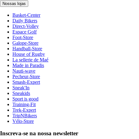
Nossas lojas
Basket-Center
Daily Bikers
Direct-Volley
Espace Golf
Foot-Store
Galope-Store
Handball-Store
House of Rugby
La sellerie de Maé
Made in Paradis
Nauti-wave
Pecheur-Store
Smash-Expert
Sneak'In
Sneakids
Sport is good
Training-Fit
Trek-Expert
TripNBikers
Vélo-Store
Inscreva-se na nossa newsletter