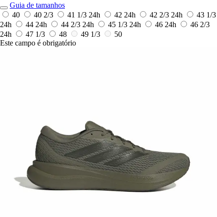
Guia de tamanhos
40
40 2/3
41 1/3
24h
42
24h
42 2/3
24h
43 1/3
24h
44
24h
44 2/3
24h
45 1/3
24h
46
24h
46 2/3
24h
47 1/3
48
49 1/3
50
Este campo é obrigatório