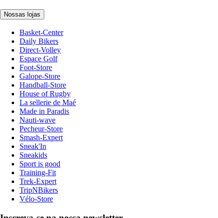
Nossas lojas
Basket-Center
Daily Bikers
Direct-Volley
Espace Golf
Foot-Store
Galope-Store
Handball-Store
House of Rugby
La sellerie de Maé
Made in Paradis
Nauti-wave
Pecheur-Store
Smash-Expert
Sneak'In
Sneakids
Sport is good
Training-Fit
Trek-Expert
TripNBikers
Vélo-Store
Inscreva-se na nossa newsletter