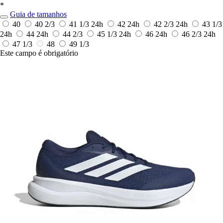
*
Guia de tamanhos
40
40 2/3
41 1/3
24h
42
24h
42 2/3
24h
43 1/3
24h
44
24h
44 2/3
45 1/3
24h
46
24h
46 2/3
24h
47 1/3
48
49 1/3
Este campo é obrigatório