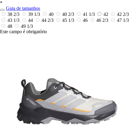
*
Guia de tamanhos
38 2/3
39 1/3
40
40 2/3
41 1/3
42
42 2/3
43 1/3
44
44 2/3
45 1/3
46
46 2/3
47 1/3
48
49 1/3
Este campo é obrigatório