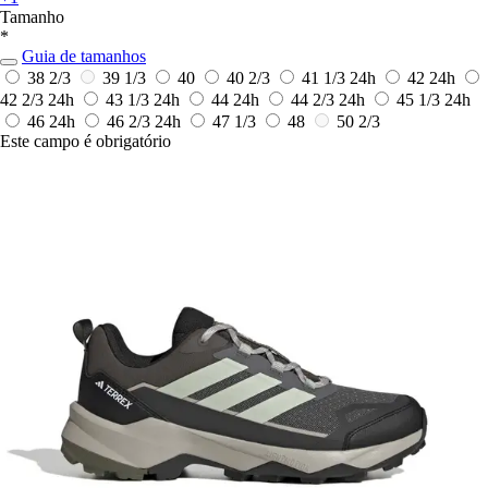
Tamanho
*
Guia de tamanhos
38 2/3
39 1/3
40
40 2/3
41 1/3
24h
42
24h
42 2/3
24h
43 1/3
24h
44
24h
44 2/3
24h
45 1/3
24h
46
24h
46 2/3
24h
47 1/3
48
50 2/3
Este campo é obrigatório