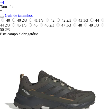
+4
Tamanho
*
Guia de tamanhos
40
40 2/3
41 1/3
42
42 2/3
43 1/3
44
44 2/3
45 1/3
46
46 2/3
47 1/3
48
49 1/3
50 2/3
Este campo é obrigatório