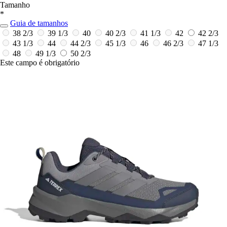
Tamanho
*
Guia de tamanhos
38 2/3
39 1/3
40
40 2/3
41 1/3
42
42 2/3
43 1/3
44
44 2/3
45 1/3
46
46 2/3
47 1/3
48
49 1/3
50 2/3
Este campo é obrigatório