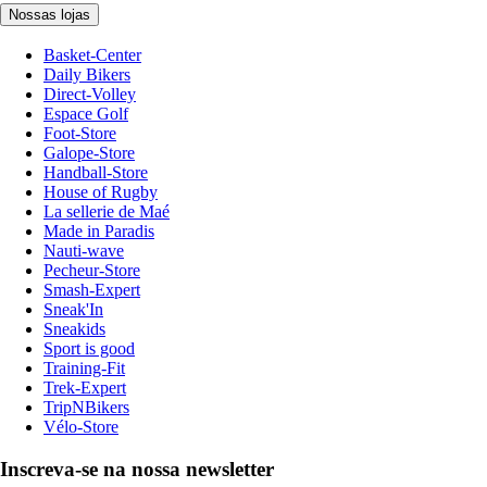
Nossas lojas
Basket-Center
Daily Bikers
Direct-Volley
Espace Golf
Foot-Store
Galope-Store
Handball-Store
House of Rugby
La sellerie de Maé
Made in Paradis
Nauti-wave
Pecheur-Store
Smash-Expert
Sneak'In
Sneakids
Sport is good
Training-Fit
Trek-Expert
TripNBikers
Vélo-Store
Inscreva-se na nossa newsletter