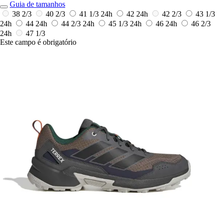
Guia de tamanhos
38 2/3
40 2/3
41 1/3
24h
42
24h
42 2/3
43 1/3
24h
44
24h
44 2/3
24h
45 1/3
24h
46
24h
46 2/3
24h
47 1/3
Este campo é obrigatório