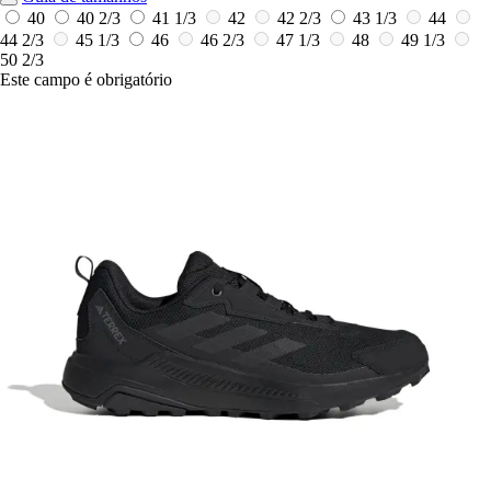
40
40 2/3
41 1/3
42
42 2/3
43 1/3
44
44 2/3
45 1/3
46
46 2/3
47 1/3
48
49 1/3
50 2/3
Este campo é obrigatório