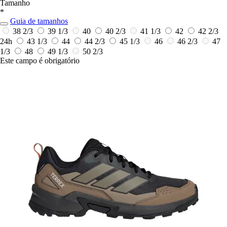
Tamanho
*
Guia de tamanhos
38 2/3
39 1/3
40
40 2/3
41 1/3
42
42 2/3
24h
43 1/3
44
44 2/3
45 1/3
46
46 2/3
47
1/3
48
49 1/3
50 2/3
Este campo é obrigatório