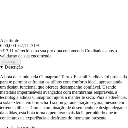
A partir de
€ 90,00
€ 62,17
-31%
+€ 3,11
oferecidos na sua proxima encomenda
Creditados apos a
validacao da sua encomenda
Loading...
Descrição
A bota de caminhada Climaproof Terrex Eastrail 3 adidas foi projetada
para te permitir enfrentar os trilhos com conforto ideal, apresentando
um design funcional que oferece desempenho confiável. Usando
materiais impermeáveis avançados com membranas respiráveis, a
tecnologia adidas Climaproof ajuda a manter-te seco. Para a aderência,
a sola externa em borracha Traxion garante tração segura, mesmo em
terrenos difíceis. Com a combinação de desempenho e design elegante
da adidas, esta bota torna o percurso mais fácil, permitindo que te
concentres na experiência e desfrutes do momento presente.
Calce padrão.