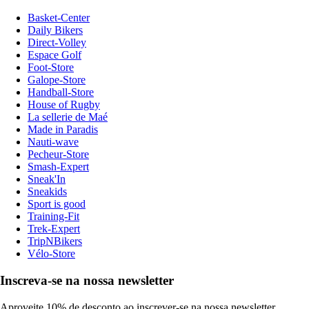
Basket-Center
Daily Bikers
Direct-Volley
Espace Golf
Foot-Store
Galope-Store
Handball-Store
House of Rugby
La sellerie de Maé
Made in Paradis
Nauti-wave
Pecheur-Store
Smash-Expert
Sneak'In
Sneakids
Sport is good
Training-Fit
Trek-Expert
TripNBikers
Vélo-Store
Inscreva-se na nossa newsletter
Aproveite 10% de desconto ao inscrever-se na nossa newsletter