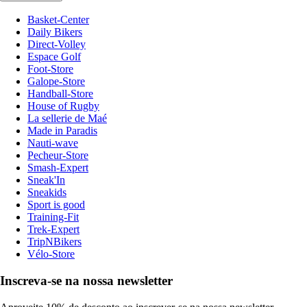
Basket-Center
Daily Bikers
Direct-Volley
Espace Golf
Foot-Store
Galope-Store
Handball-Store
House of Rugby
La sellerie de Maé
Made in Paradis
Nauti-wave
Pecheur-Store
Smash-Expert
Sneak'In
Sneakids
Sport is good
Training-Fit
Trek-Expert
TripNBikers
Vélo-Store
Inscreva-se na nossa newsletter