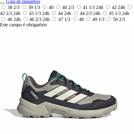
Guia de tamanhos
38 2/3
39 1/3
40
40 2/3
41 1/3
24h
42
24h
42 2/3
24h
43 1/3
24h
44
24h
44 2/3
24h
45 1/3
24h
46
24h
46 2/3
24h
47 1/3
48
49 1/3
50 2/3
Este campo é obrigatório