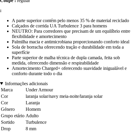
Coupe :
regular
:
A parte superior contém pelo menos 35 % de material reciclado
Calçados de corrida UA Turbulence 3 para homens
NEUTRO: Para corredores que precisam de um equilíbrio entre
flexibilidade e amortecimento
Palmilha macia e antimicrobiana proporcionando conforto ideal
Sola de borracha oferecendo tração e durabilidade em toda a
superfície
Parte superior de malha técnica de dupla camada, feita sob
medida, oferecendo dimensão e respirabilidade
Amortecimento Charged+ oferecendo suavidade inigualável e
conforto durante todo o dia
Informações adicionais
Marca
Under Armour
Cor
laranja solar/navy meia-noite/laranja solar
Cor
Laranja
Género
Homem
Grupo etário
Adulto
Sortido
Turbulence
Drop
8 mm