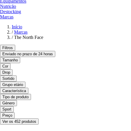
Equipamentos
Nutrição
Destocking
Marcas
Início
/
Marcas
/
The North Face
Filtros
Enviado no prazo de 24 horas
Tamanho
Cor
Drop
Sortido
Grupo etário
Característica
Tipo de produto
Género
Sport
Preço
Ver os 452 produtos