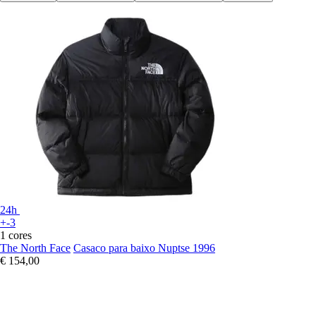
24h
+-3
1 cores
The North Face
Casaco para baixo Nuptse 1996
€ 154,00