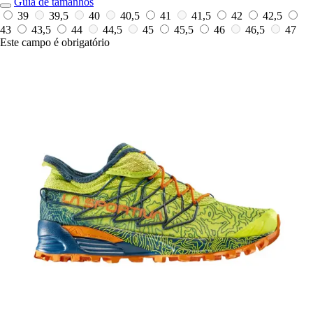
Guia de tamanhos
39
39,5
40
40,5
41
41,5
42
42,5
43
43,5
44
44,5
45
45,5
46
46,5
47
Este campo é obrigatório