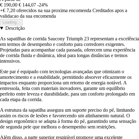
€ 190,00
€ 144,07
-24%
+€ 7,20
oferecidos na sua proxima encomenda
Creditados apos a
validacao da sua encomenda
Loading...
Descrição
As sapatilhas de corrida Saucony Triumph 23 representam a excelência
em termos de desempenho e conforto para corredores exigentes.
Projetadas para acompanhar cada passada, oferecem uma experiência
de corrida fluida e dinâmica, ideal para longas distâncias e treinos
intensivos.
Este par é equipado com tecnologias avançadas que otimizam o
amortecimento e a estabilidade, permitindo absorver eficazmente os
impactos enquanto proporciona um retorno de energia notável. A
entressola, feita com materiais inovadores, garante um equilíbrio
perfeito entre leveza e durabilidade, para um conforto prolongado em
cada etapa da corrida.
A estrutura da sapatilha assegura um suporte preciso do pé, limitando
assim os riscos de lesões e favorecendo um alinhamento natural. O
design ergonômico se adapta à forma do pé, garantindo uma sensação
de segunda pele que melhora o desempenho sem restrições.
Além disso, a parte superior respirável promove uma excelente