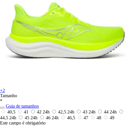
+2
Tamanho
*
Guia de tamanhos
40,5
41
42
24h
42,5
24h
43
24h
44
24h
44,5
24h
45
24h
46
24h
46,5
47
48
49
Este campo é obrigatório