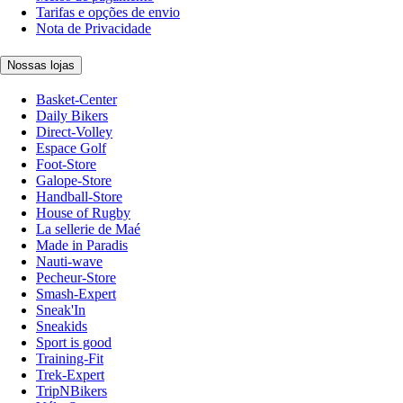
Tarifas e opções de envio
Nota de Privacidade
Nossas lojas
Basket-Center
Daily Bikers
Direct-Volley
Espace Golf
Foot-Store
Galope-Store
Handball-Store
House of Rugby
La sellerie de Maé
Made in Paradis
Nauti-wave
Pecheur-Store
Smash-Expert
Sneak'In
Sneakids
Sport is good
Training-Fit
Trek-Expert
TripNBikers