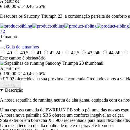
A partir de
€ 190,00
€ 140,46
-26%
Descubra os Saucony Triumph 23, a combinação perfeita de conforto e i
+2
Tamanho
*
Guia de tamanhos
40
40,5
41
42
24h
42,5
43
24h
44
24h
Este campo é obrigatório
A partir de
€ 190,00
€ 140,46
-26%
+€ 7,02
oferecidos na sua proxima encomenda
Creditados apos a vali
Loading...
Descrição
A nossa sapatilha de running neutra de alta gama, equipada com os no
Uma espessa camada de PWRRUN PB sob o pé, uma das nossas espumas 
A nossa nova palmilha SRS oferece um conforto inegável ao calçar.
Sola exterior em borracha XT-900 redesenhada para mais flexibilidade
Um mesh técnico de alta qualidade que é respirável e luxuoso.