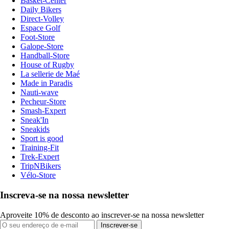
Basket-Center
Daily Bikers
Direct-Volley
Espace Golf
Foot-Store
Galope-Store
Handball-Store
House of Rugby
La sellerie de Maé
Made in Paradis
Nauti-wave
Pecheur-Store
Smash-Expert
Sneak'In
Sneakids
Sport is good
Training-Fit
Trek-Expert
TripNBikers
Vélo-Store
Inscreva-se na nossa newsletter
Aproveite 10% de desconto ao inscrever-se na nossa newsletter
Inscrever-se