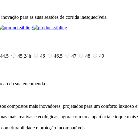
novação para as suas sessões de corrida inesquecíveis.
44,5
45
24h
46
46,5
47
48
49
dacao da sua encomenda
ssos compostos mais inovadores, projetados para um conforto luxuoso e
mais reativas e ecológicas, agora com uma aparência e toque mais 
, com durabilidade e proteção incomparáveis.