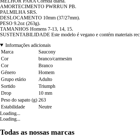
MELHOR PARA Corrida diária.
AMORTECIMENTO PWRRUN PB.
PALMILHA SRS.
DESLOCAMENTO 10mm (37/27mm).
PESO 9.2oz (263g).
TAMANHOS Homens 7-13, 14, 15.
SUSTENTABILIDADE Este modelo é vegano e contém materiais reci
Informações adicionais
Marca
Saucony
Cor
branco/carmesim
Cor
Branco
Género
Homem
Grupo etário
Adulto
Sortido
Triumph
Drop
10 mm
Peso do sapato (g)
263
Estabilidade
Neutre
Loading...
Loading...
Todas as nossas marcas