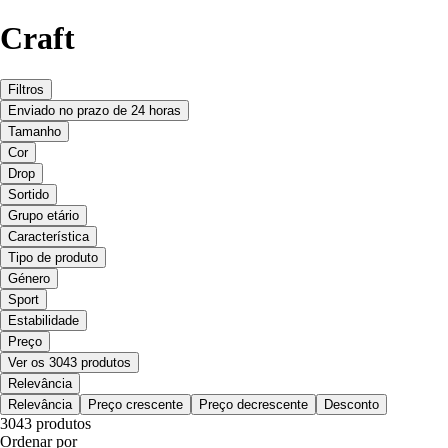
Craft
Filtros
Enviado no prazo de 24 horas
Tamanho
Cor
Drop
Sortido
Grupo etário
Característica
Tipo de produto
Género
Sport
Estabilidade
Preço
Ver os 3043 produtos
Relevância
Relevância
Preço crescente
Preço decrescente
Desconto
3043 produtos
Ordenar por