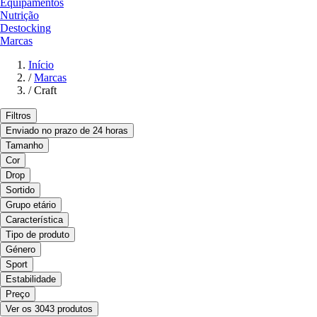
Equipamentos
Nutrição
Destocking
Marcas
Início
/
Marcas
/
Craft
Filtros
Enviado no prazo de 24 horas
Tamanho
Cor
Drop
Sortido
Grupo etário
Característica
Tipo de produto
Género
Sport
Estabilidade
Preço
Ver os 3043 produtos