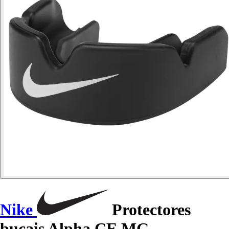
Nike
Protectores
bucais Alpha CE MG