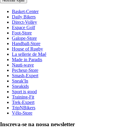
Nossas lojas
Basket-Center
Daily Bikers
Direct-Volley
Espace Golf
Foot-Store
Galope-Store
Handball-Store
House of Rugby
La sellerie de Maé
Made in Paradis
Nauti-wave
Pecheur-Store
Smash-Expert
Sneak'In
Sneakids
Sport is good
Training-Fit
Trek-Expert
TripNBikers
Vélo-Store
Inscreva-se na nossa newsletter