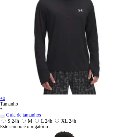
+0
Tamanho
*
Guia de tamanhos
S
24h
M
L
24h
XL
24h
Este campo é obrigatório