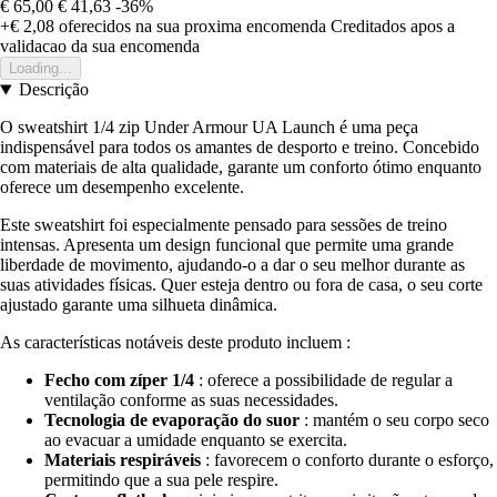
€ 65,00
€ 41,63
-36%
+€ 2,08
oferecidos na sua proxima encomenda
Creditados apos a
validacao da sua encomenda
Loading...
Descrição
O sweatshirt 1/4 zip Under Armour UA Launch é uma peça
indispensável para todos os amantes de desporto e treino. Concebido
com materiais de alta qualidade, garante um conforto ótimo enquanto
oferece um desempenho excelente.
Este sweatshirt foi especialmente pensado para sessões de treino
intensas. Apresenta um design funcional que permite uma grande
liberdade de movimento, ajudando-o a dar o seu melhor durante as
suas atividades físicas. Quer esteja dentro ou fora de casa, o seu corte
ajustado garante uma silhueta dinâmica.
As características notáveis deste produto incluem :
Fecho com zíper 1/4
: oferece a possibilidade de regular a
ventilação conforme as suas necessidades.
Tecnologia de evaporação do suor
: mantém o seu corpo seco
ao evacuar a umidade enquanto se exercita.
Materiais respiráveis
: favorecem o conforto durante o esforço,
permitindo que a sua pele respire.