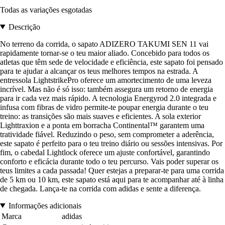
Todas as variações esgotadas
Descrição
No terreno da corrida, o sapato ADIZERO TAKUMI SEN 11 vai
rapidamente tornar-se o teu maior aliado. Concebido para todos os
atletas que têm sede de velocidade e eficiência, este sapato foi pensado
para te ajudar a alcançar os teus melhores tempos na estrada. A
entressola LightstrikePro oferece um amortecimento de uma leveza
incrível. Mas não é só isso: também assegura um retorno de energia
para ir cada vez mais rápido. A tecnologia Energyrod 2.0 integrada e
infusa com fibras de vidro permite-te poupar energia durante o teu
treino: as transições são mais suaves e eficientes. A sola exterior
Lighttraxion e a ponta em borracha Continental™ garantem uma
tratividade fiável. Reduzindo o peso, sem comprometer a aderência,
este sapato é perfeito para o teu treino diário ou sessões intensivas. Por
fim, o cabedal Lightlock oferece um ajuste confortável, garantindo
conforto e eficácia durante todo o teu percurso. Vais poder superar os
teus limites a cada passada! Quer estejas a preparar-te para uma corrida
de 5 km ou 10 km, este sapato está aqui para te acompanhar até à linha
de chegada. Lança-te na corrida com adidas e sente a diferença.
Informações adicionais
Marca
adidas