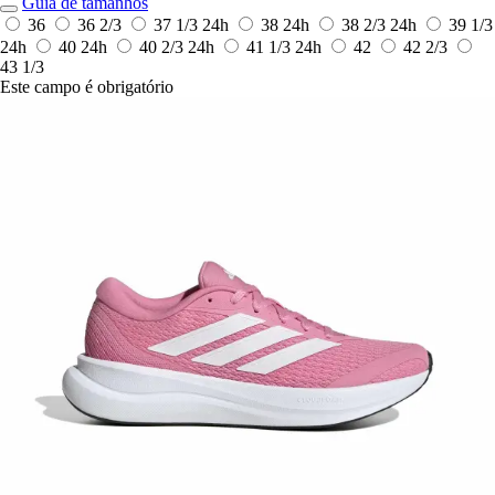
Guia de tamanhos
36
36 2/3
37 1/3
24h
38
24h
38 2/3
24h
39 1/3
24h
40
24h
40 2/3
24h
41 1/3
24h
42
42 2/3
43 1/3
Este campo é obrigatório