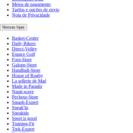
Meios de pagamento
Tarifas e opções de envio
Nota de Privacidade
Nossas lojas
Basket-Center
Daily Bikers
Direct-Volley
Espace Golf
Foot-Store
Galope-Store
Handball-Store
House of Rugby
La sellerie de Maé
Made in Paradis
Nauti-wave
Pecheur-Store
Smash-Expert
Sneak'In
Sneakids
Sport is good
Training-Fit
Trek-Expert