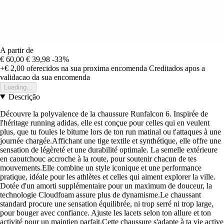
A partir de
€ 60,00
€ 39,98
-33%
+€ 2,00
oferecidos na sua proxima encomenda
Creditados apos a
validacao da sua encomenda
Loading...
Descrição
Découvre la polyvalence de la chaussure Runfalcon 6. Inspirée de
l'héritage running adidas, elle est conçue pour celles qui en veulent
plus, que tu foules le bitume lors de ton run matinal ou t'attaques à une
journée chargée.Affichant une tige textile et synthétique, elle offre une
sensation de légèreté et une durabilité optimale. La semelle extérieure
en caoutchouc accroche à la route, pour soutenir chacun de tes
mouvements.Elle combine un style iconique et une performance
pratique, idéale pour les athlètes et celles qui aiment explorer la ville.
Dotée d'un amorti supplémentaire pour un maximum de douceur, la
technologie Cloudfoam assure plus de dynamisme.Le chaussant
standard procure une sensation équilibrée, ni trop serré ni trop large,
pour bouger avec confiance. Ajuste les lacets selon ton allure et ton
activité pour un maintien parfait.Cette chaussure s'adapte à ta vie active