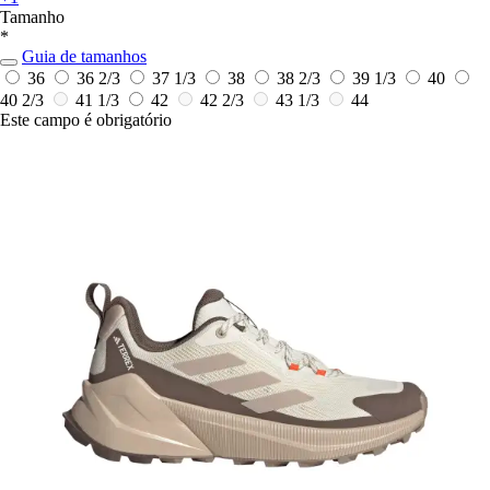
Tamanho
*
Guia de tamanhos
36
36 2/3
37 1/3
38
38 2/3
39 1/3
40
40 2/3
41 1/3
42
42 2/3
43 1/3
44
Este campo é obrigatório