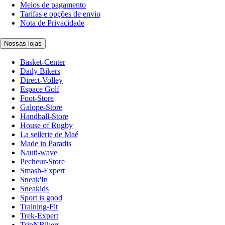
Meios de pagamento
Tarifas e opções de envio
Nota de Privacidade
Nossas lojas
Basket-Center
Daily Bikers
Direct-Volley
Espace Golf
Foot-Store
Galope-Store
Handball-Store
House of Rugby
La sellerie de Maé
Made in Paradis
Nauti-wave
Pecheur-Store
Smash-Expert
Sneak'In
Sneakids
Sport is good
Training-Fit
Trek-Expert
TripNBikers