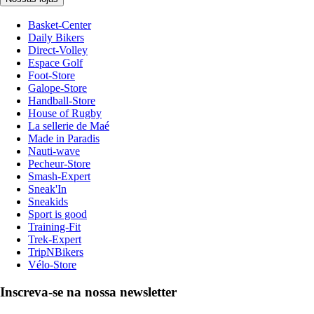
Basket-Center
Daily Bikers
Direct-Volley
Espace Golf
Foot-Store
Galope-Store
Handball-Store
House of Rugby
La sellerie de Maé
Made in Paradis
Nauti-wave
Pecheur-Store
Smash-Expert
Sneak'In
Sneakids
Sport is good
Training-Fit
Trek-Expert
TripNBikers
Vélo-Store
Inscreva-se na nossa newsletter