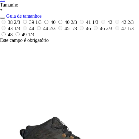
Tamanho
*
Guia de tamanhos
38 2/3
39 1/3
40
40 2/3
41 1/3
42
42 2/3
43 1/3
44
44 2/3
45 1/3
46
46 2/3
47 1/3
48
49 1/3
Este campo é obrigatório