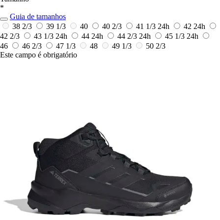
*
Guia de tamanhos
38 2/3
39 1/3
40
40 2/3
41 1/3
24h
42
24h
42 2/3
43 1/3
24h
44
24h
44 2/3
24h
45 1/3
24h
46
46 2/3
47 1/3
48
49 1/3
50 2/3
Este campo é obrigatório