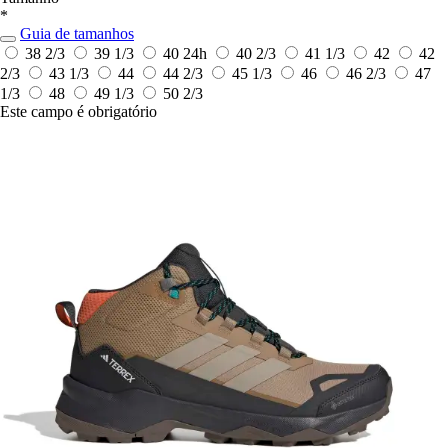
*
Guia de tamanhos
38 2/3
39 1/3
40
24h
40 2/3
41 1/3
42
42
2/3
43 1/3
44
44 2/3
45 1/3
46
46 2/3
47
1/3
48
49 1/3
50 2/3
Este campo é obrigatório